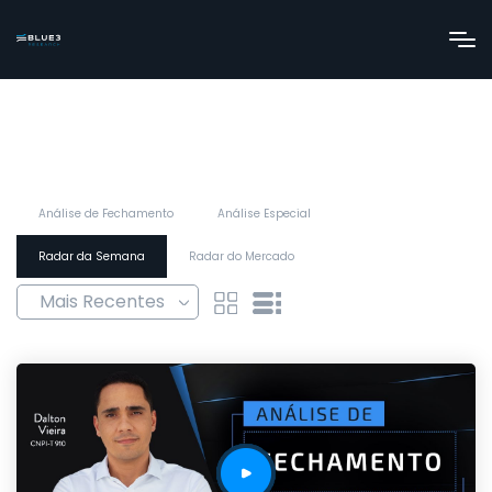
Análise de Fechamento
Análise Especial
Radar da Semana
Radar do Mercado