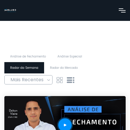
Análise de Fechamento
Análise Especial
Radar da Semana
Radar do Mercado