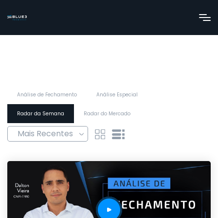
Análise de Fechamento
Análise Especial
Radar da Semana
Radar do Mercado