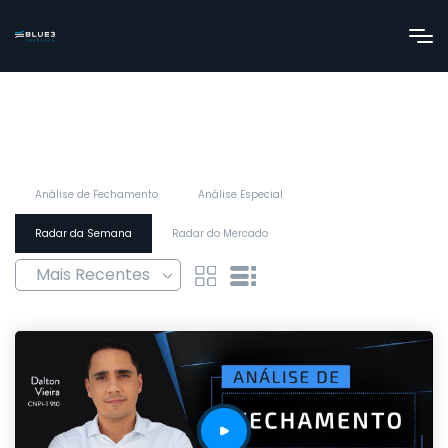
Análise de Fechamento
Análise Especial
Radar da Semana
Radar do Mercado