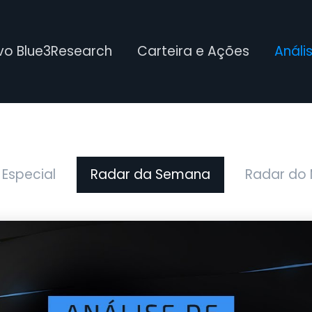
ivo Blue3Research
Carteira e Ações
Análi
 Especial
Radar da Semana
Radar do