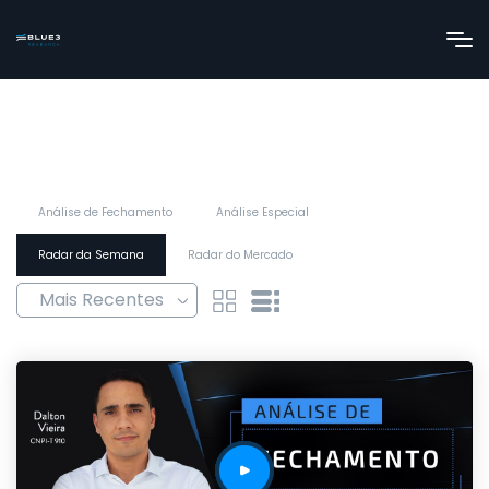
Análise de Fechamento
Análise Especial
Radar da Semana
Radar do Mercado