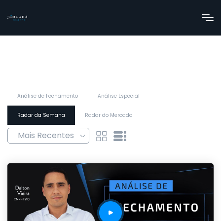
Análise de Fechamento
Análise Especial
Radar da Semana
Radar do Mercado