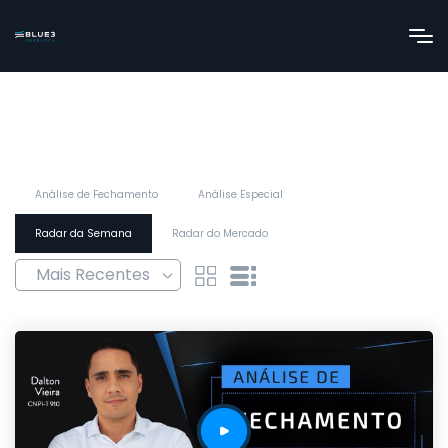
Análise de Fechamento
Análise Especial
Radar da Semana
Radar do Mercado