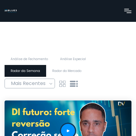
Análise de Fechamento
Análise Especial
Radar da Semana
Radar do Mercado