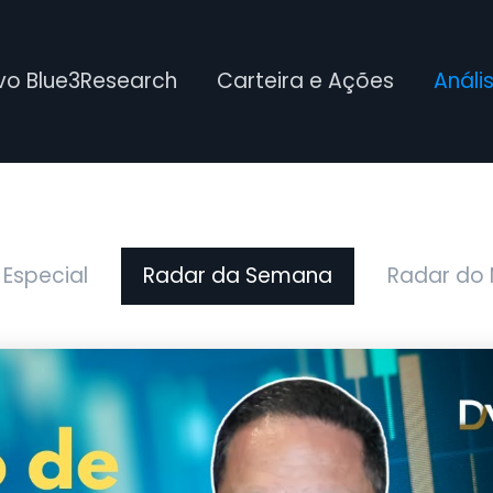
ivo Blue3Research
Carteira e Ações
Análi
 Especial
Radar da Semana
Radar do