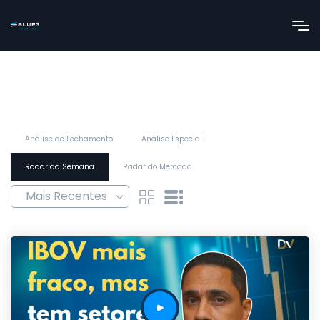
Análise de Fechamento
Análise Especial
Radar da Semana
Radar do Mercado