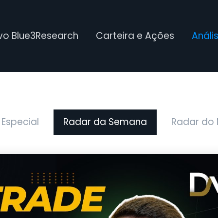
ivo Blue3Research
Carteira e Ações
Análi
 Especial
Radar da Semana
Radar do