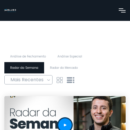
Análise de Fechamento
Análise Especial
Radar da Semana
Radar do Mercado