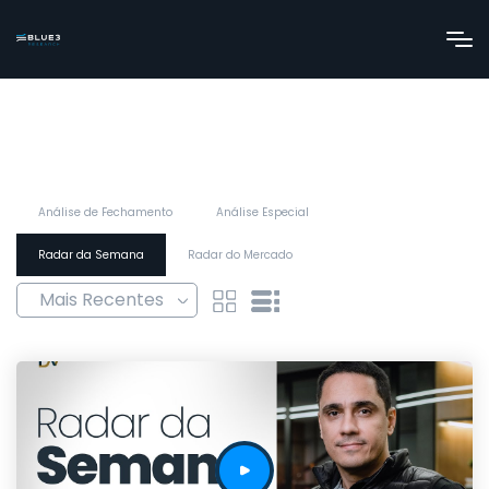
Análise de Fechamento
Análise Especial
Radar da Semana
Radar do Mercado