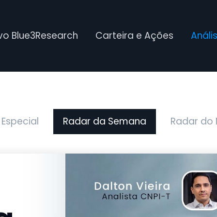
ivo Blue3Research
Carteira e Ações
Análi
 Especial
Radar da Semana
Radar do