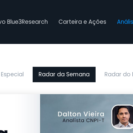
ivo Blue3Research
Carteira e Ações
Análi
 Especial
Radar da Semana
Radar do