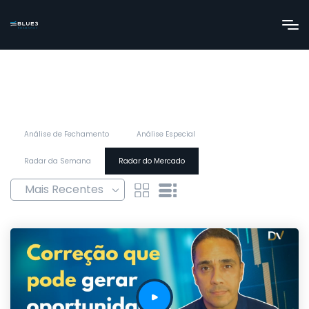
Análise de Fechamento
Análise Especial
Radar da Semana
Radar do Mercado