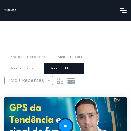
Análise de Fechamento
Análise Especial
Radar da Semana
Radar do Mercado