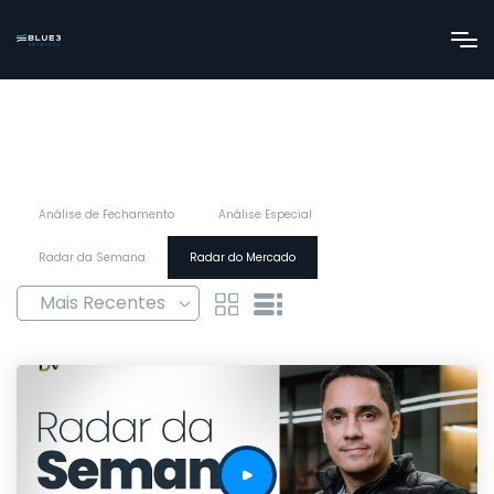
Análise de Fechamento
Análise Especial
Radar da Semana
Radar do Mercado