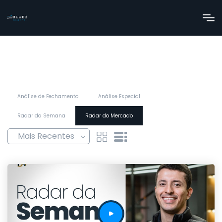
Análise de Fechamento
Análise Especial
Radar da Semana
Radar do Mercado