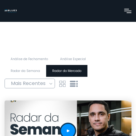
Análise de Fechamento
Análise Especial
Radar da Semana
Radar do Mercado