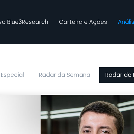
ivo Blue3Research
Carteira e Ações
Análi
 Especial
Radar da Semana
Radar do