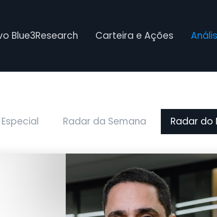
ivo Blue3Research
Carteira e Ações
Análi
 Especial
Radar da Semana
Radar do