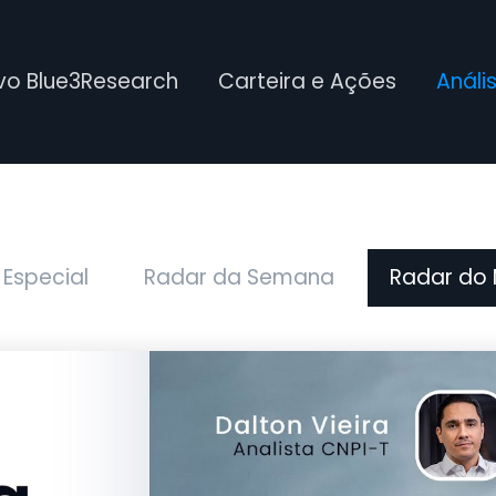
ivo Blue3Research
Carteira e Ações
Análi
 Especial
Radar da Semana
Radar do