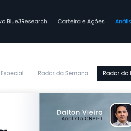
ivo Blue3Research
Carteira e Ações
Análi
 Especial
Radar da Semana
Radar do