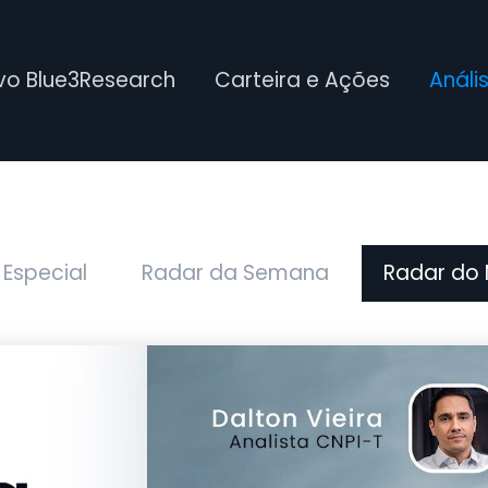
ivo Blue3Research
Carteira e Ações
Análi
 Especial
Radar da Semana
Radar do