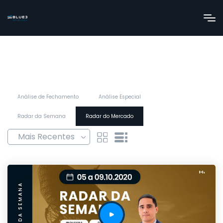
Análise de Fechamento
Análise Especial
Radar da Semana
Radar do Mercado