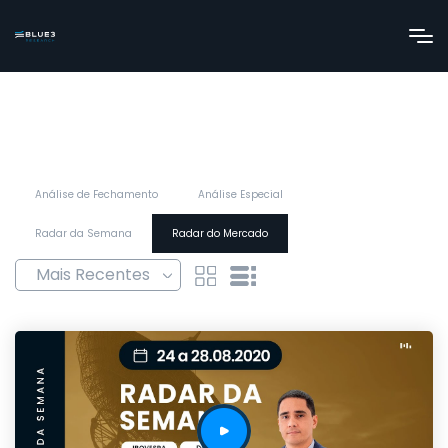
Análise de Fechamento
Análise Especial
Radar da Semana
Radar do Mercado