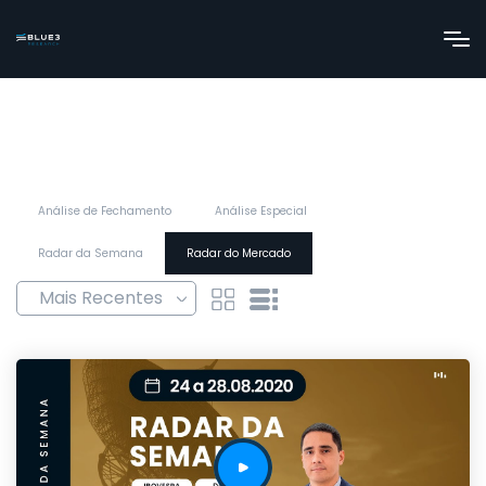
Análise de Fechamento
Análise Especial
Radar da Semana
Radar do Mercado