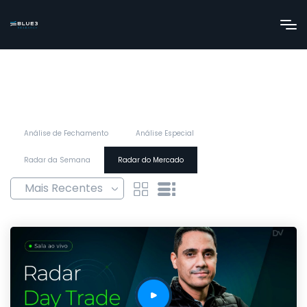
Análise de Fechamento
Análise Especial
Radar da Semana
Radar do Mercado