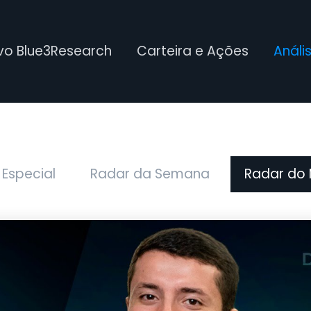
ivo Blue3Research
Carteira e Ações
Análi
 Especial
Radar da Semana
Radar do