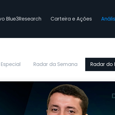
ivo Blue3Research
Carteira e Ações
Análi
 Especial
Radar da Semana
Radar do