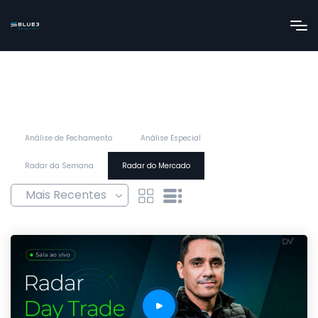
Análise de Fechamento
Análise Especial
Radar da Semana
Radar do Mercado