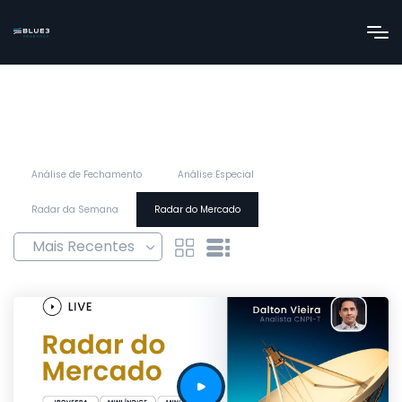
Análise de Fechamento
Análise Especial
Radar da Semana
Radar do Mercado