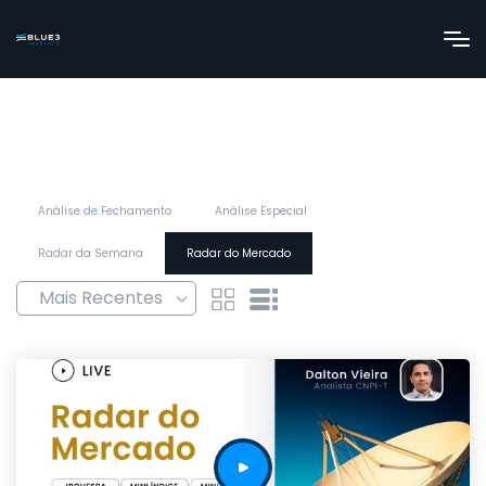
Análise de Fechamento
Análise Especial
Radar da Semana
Radar do Mercado