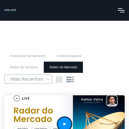
Análise de Fechamento
Análise Especial
Radar da Semana
Radar do Mercado