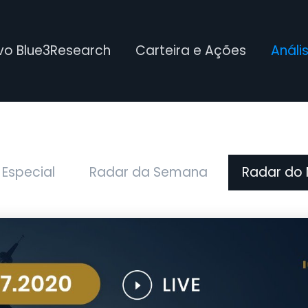
ivo Blue3Research
Carteira e Ações
Análi
 Especial
Radar da Semana
Radar do