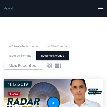
Análise de Fechamento
Análise Especial
Radar da Semana
Radar do Mercado