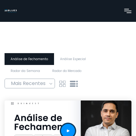
Análise de Fechamento
Análise Especial
Radar da Semana
Radar do Mercado