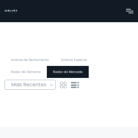
Análise de Fechamento
Análise Especial
Radar da Semana
Radar do Mercado