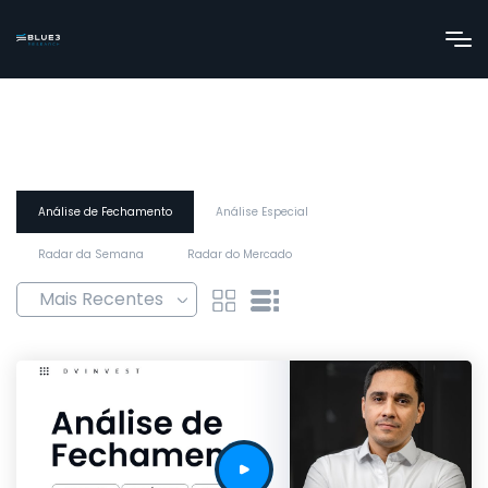
Análise de Fechamento
Análise Especial
Radar da Semana
Radar do Mercado