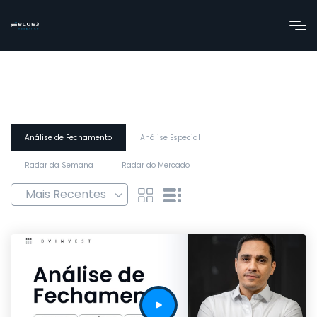
Análise de Fechamento
Análise Especial
Radar da Semana
Radar do Mercado