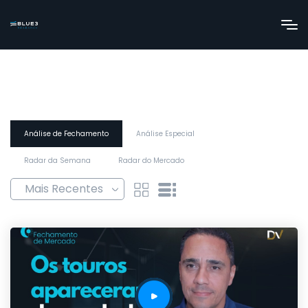
Análise de Fechamento
Análise Especial
Radar da Semana
Radar do Mercado