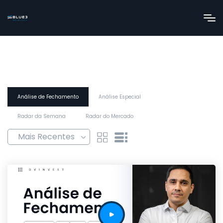
Análise de Fechamento
Análise Especial
Radar da Semana
Radar do Mercado