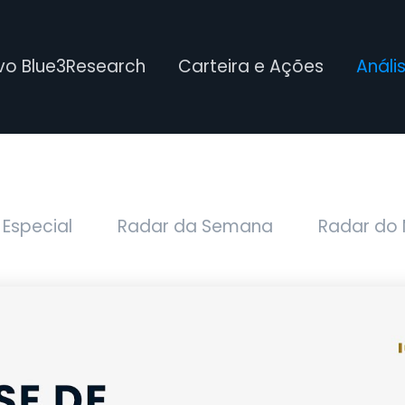
ivo Blue3Research
Carteira e Ações
Análi
 Especial
Radar da Semana
Radar do