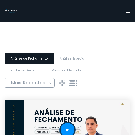
Análise de Fechamento
Análise Especial
Radar da Semana
Radar do Mercado