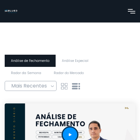
Análise de Fechamento
Análise Especial
Radar da Semana
Radar do Mercado