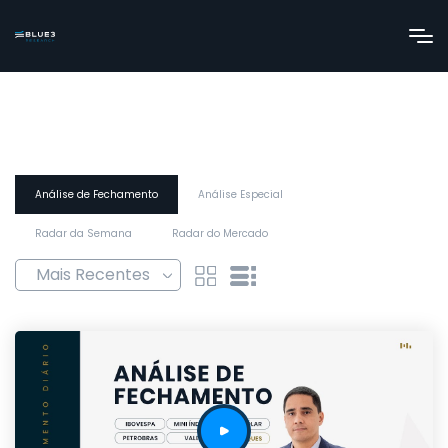
Análise de Fechamento
Análise Especial
Radar da Semana
Radar do Mercado