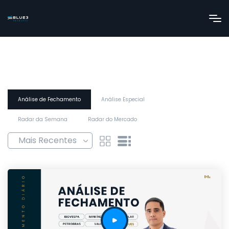
Análise de Fechamento
Análise Especial
Radar da Semana
Radar do Mercado