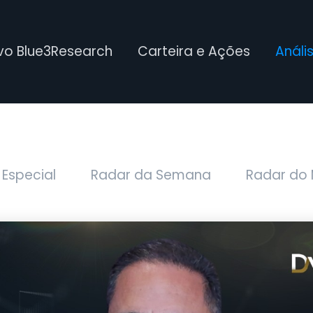
ivo Blue3Research
Carteira e Ações
Análi
 Especial
Radar da Semana
Radar do